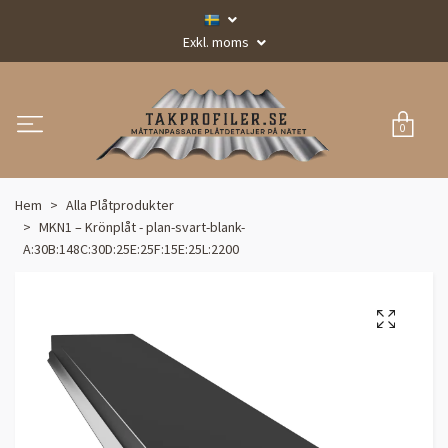
Exkl. moms
0
Hem
Alla Plåtprodukter
MKN1 – Krönplåt - plan-svart-blank-
A:30B:148C:30D:25E:25F:15E:25L:2200