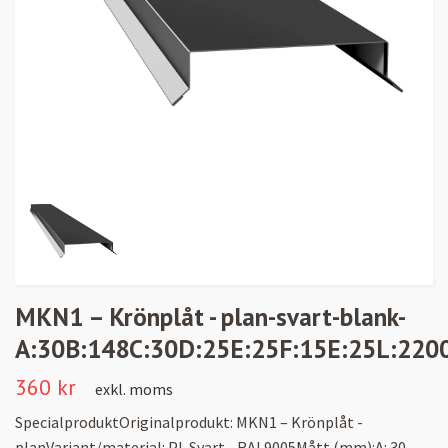
MKN1 – Krönplåt - plan-svart-blank-
A:30B:148C:30D:25E:25F:15E:25L:220
360 kr
exkl. moms
SpecialproduktOriginalprodukt: MKN1 – Krönplåt -
planVariant/material: PL Svart - RAL9005Mått (mm):A: 30