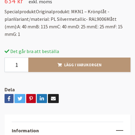
634 kr
exkl. moms
SpecialproduktOriginalprodukt: MKN1 – Krönplåt -
planVariant/material: PL Silvermetallic- RAL9006Mått
(mm):A: 40 mmB: 115 mmC: 40 mmD: 25 mmE: 25 mmF: 15
mmG: 1
Det går bra att beställa
LÄGG I VARUKORGEN
Dela
Information