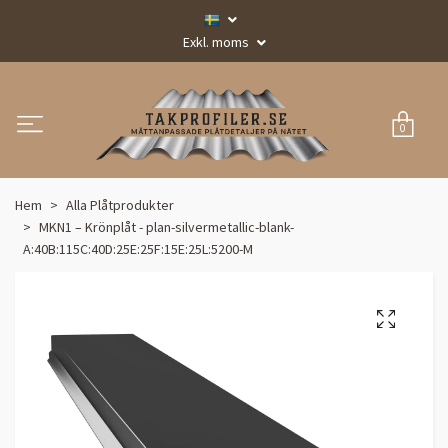
Exkl. moms
0
Hem
Alla Plåtprodukter
MKN1 – Krönplåt - plan-silvermetallic-blank-
A:40B:115C:40D:25E:25F:15E:25L:5200-M