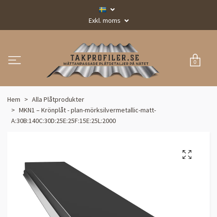
Exkl. moms
0
Hem
Alla Plåtprodukter
MKN1 – Krönplåt - plan-mörksilvermetallic-matt-
A:30B:140C:30D:25E:25F:15E:25L:2000