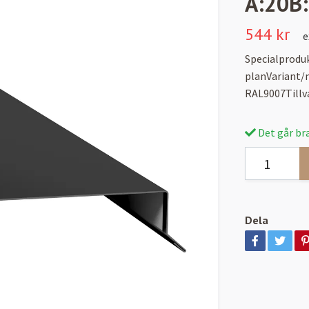
A:20B:
544 kr
e
Specialprodu
planVariant/m
RAL9007Tillv
Det går bra
Dela