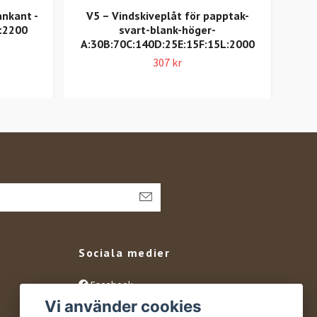
ankant -
V5 – Vindskiveplåt för papptak-
Ö6 –
:2200
svart-blank-höger-
A:30B:70C:140D:25E:15F:15L:2000
A
307 kr
Sociala medier
Facebook
Vi använder cookies
Instagram