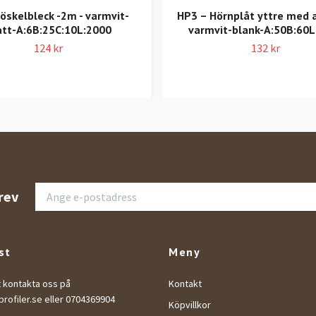
röskelbleck -2m - varmvit-
HP3 – Hörnplåt yttre med 
tt-A:6B:25C:10L:2000
varmvit-blank-A:50B:60L
124 kr
132 kr
rev
st
Meny
t kontakta oss på
Kontakt
rofiler.se
eller 0704369904
Köpvillkor