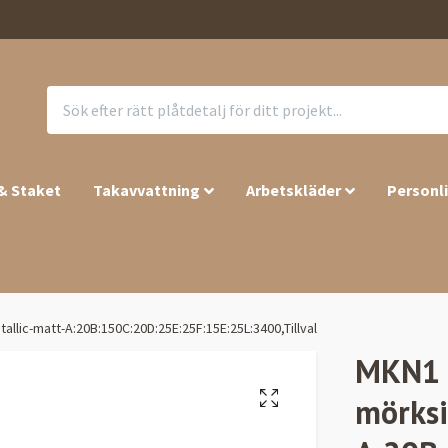
 & Staket
Takavvattning
Arbetskläder
Personl
allic-matt-A:20B:150C:20D:25E:25F:15E:25L:3400,Tillval
MKN1 –
mörksi