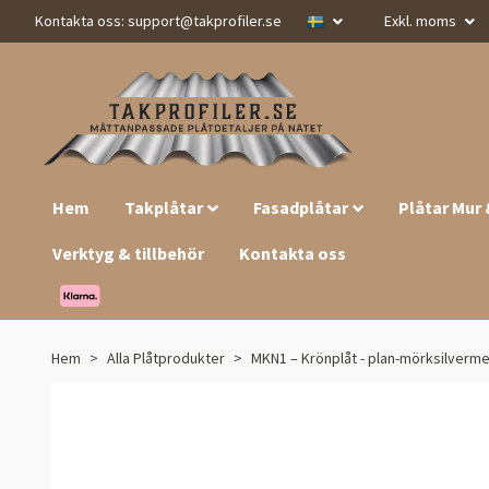
Kontakta oss:
support@takprofiler.se
Exkl. moms
Hem
Takplåtar
Fasadplåtar
Plåtar Mur
Verktyg & tillbehör
Kontakta oss
Hem
Alla Plåtprodukter
MKN1 – Krönplåt - plan-mörksilvermet