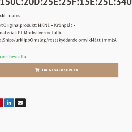
150C:20D:25E:25F:15E:25L:3400
xkl. moms
ktOriginalprodukt: MKN1 – Krönplåt -
aterial: PL Mörksilvermetallic -
alSnips/urklippOmslag/rostskyddande omvikMått (mm):A:
 att beställa
LÄGG I VARUKORGEN