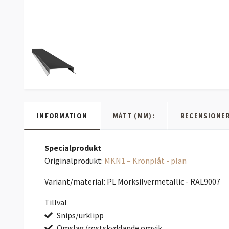
INFORMATION
MÅTT (MM):
RECENSIONE
Specialprodukt
Originalprodukt:
MKN1 – Krönplåt - plan
Variant/material: PL Mörksilvermetallic - RAL9007
Tillval
Snips/urklipp
Omslag/rostskyddande omvik