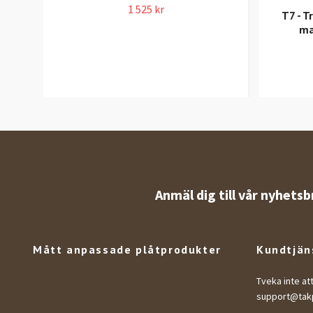
1 525 kr
T7 - T
ma
Anmäl dig till vår nyhetsb
Mått anpassade plåtprodukter
Kundtjän
Tveka inte at
support@takp