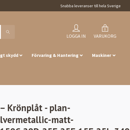
Snabba leveranser till hela Sverige
0
LOGGA IN
VARUKORG
igt skydd
Förvaring & Hantering
Maskiner
 Krönplåt - plan-
lvermetallic-matt-