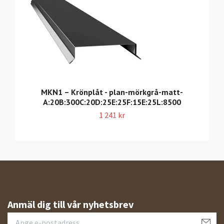
MKN1 – Krönplåt - plan-mörkgrå-matt-
A:20B:300C:20D:25E:25F:15E:25L:8500
1 241 kr
Anmäl dig till vår nyhetsbrev