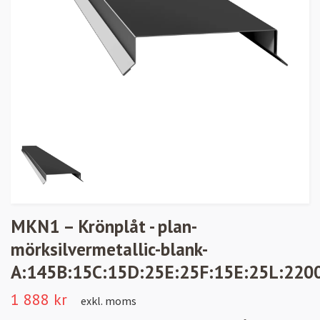
MKN1 – Krönplåt - plan-
mörksilvermetallic-blank-
A:145B:15C:15D:25E:25F:15E:25L:220
1 888 kr
exkl. moms