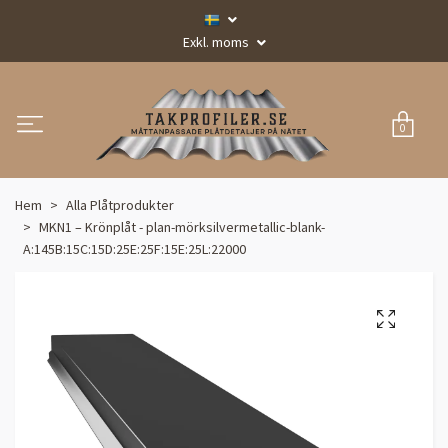
Exkl. moms
0
Hem
Alla Plåtprodukter
MKN1 – Krönplåt - plan-mörksilvermetallic-blank-
A:145B:15C:15D:25E:25F:15E:25L:22000