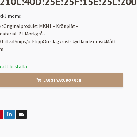
210C:40D:25E:25F:15E:25L:2000
xkl. moms
ktOriginalprodukt: MKN1 – Krönplåt -
aterial: PL Mörkgrå -
TillvalSnips/urklippOmslag/rostskyddande omvikMått
mm
 att beställa
LÄGG I VARUKORGEN