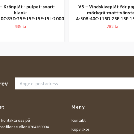
 Krönplåt - pulpet-svart-
V5 – Vindskiveplåt för pa
blank-
mörkgrå-matt-vänste
20C:85D:25E:15F:15E:15L:2000
A:50B:40C:115D:25E:15F:1
435 kr
282 kr
rev
st
Meny
t kontakta oss på
Kontakt
rofiler.se
eller 0704369904
Köpvillkor