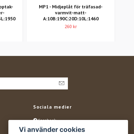
pptak-
MP1 - Midjeplåt för träfasad-
r-
varmvit-matt-
stan
5L:1950
A:10B:190C:20D:10L:1460
260 kr
Sociala medier
Facebook
Vi använder cookies
Instagram