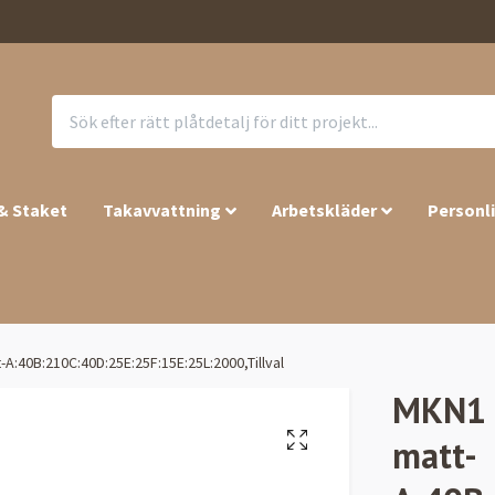
 & Staket
Takavvattning
Arbetskläder
Personl
A:40B:210C:40D:25E:25F:15E:25L:2000,Tillval
MKN1 –
matt-