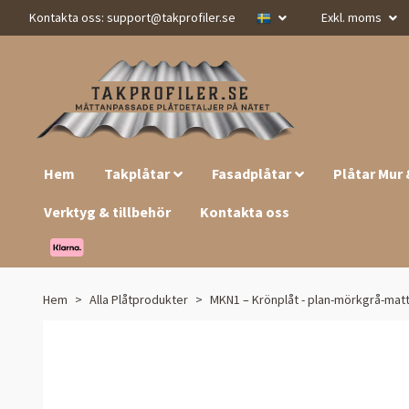
Kontakta oss:
support@takprofiler.se
Exkl. moms
Hem
Takplåtar
Fasadplåtar
Plåtar Mur
Verktyg & tillbehör
Kontakta oss
Hem
Alla Plåtprodukter
MKN1 – Krönplåt - plan-mörkgrå-matt-