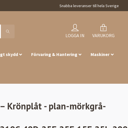
Snabba leveranser till hela Sverige
0
LOGGA IN
VARUKORG
igt skydd
Förvaring & Hantering
Maskiner
 Krönplåt - plan-mörkgrå-