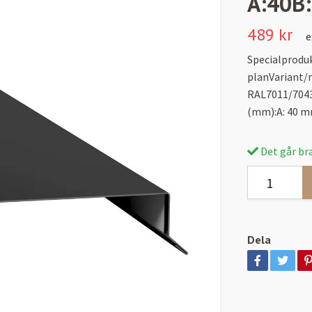
A:40B:
489 kr
e
Specialprodu
planVariant/m
RAL7011/7043
(mm):A: 40 
Det går bra
Dela