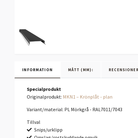
INFORMATION
MÅTT (MM):
RECENSIONE
Specialprodukt
Originalprodukt:
MKN1 – Krönplåt - plan
Variant/material: PL Mörkgrå - RAL7011/7043
Tillval
Snips/urklipp
Omslag/rostskyddande omvik