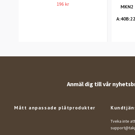
196 kr
MKN2 –
A:40B:2
Anmäl dig till vår nyhetsb
Mått anpassade plåtprodukter
Kundtjän
Tveka inte at
support@takp