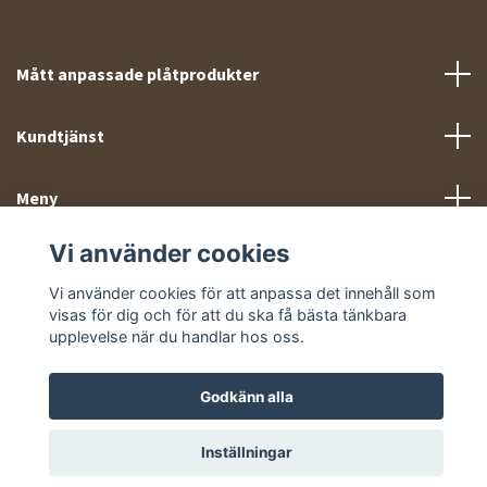
Mått anpassade plåtprodukter
Kundtjänst
Meny
Vi använder cookies
Sociala medier
Vi använder cookies för att anpassa det innehåll som
visas för dig och för att du ska få bästa tänkbara
upplevelse när du handlar hos oss.
Godkänn alla
© 2026 Takprofiler.se
Inställningar