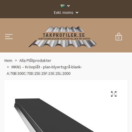
Exkl. moms
0
Hem
Alla Plåtprodukter
MKN1 – Krönplåt - plan-blyertsgrå-blank-
A:70B:300C:70D:25E:25F:15E:25L:2000