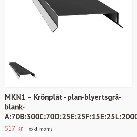
MKN1 – Krönplåt - plan-blyertsgrå-
blank-
A:70B:300C:70D:25E:25F:15E:25L:200
517 kr
exkl. moms