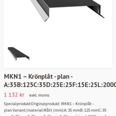
MKN1 – Krönplåt - plan -
A:35B:125C:35D:25E:25F:15E:25L:200
1 132 kr
exkl. moms
SpecialproduktOriginalprodukt: MKN1 – Krönplåt -
plan Variant/material:Mått (mm):A: 35 mmB: 125 mmC: 35