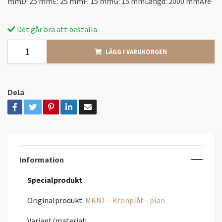
mmD: 25 mmE: 25 mmF: 15 mmG: 15 mmLängd: 2000 mmAre
Det går bra att beställa
LÄGG I VARUKORGEN
Dela
Information
Specialprodukt
Originalprodukt:
MKN1 – Krönplåt - plan
Variant/material: