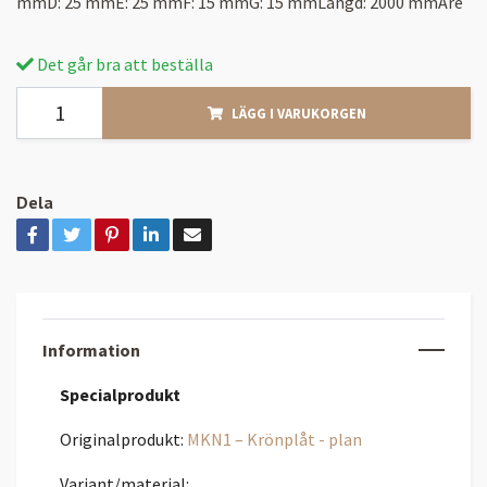
mmD: 25 mmE: 25 mmF: 15 mmG: 15 mmLängd: 2000 mmAre
Det går bra att beställa
LÄGG I VARUKORGEN
Dela
Information
Specialprodukt
Originalprodukt:
MKN1 – Krönplåt - plan
Variant/material: