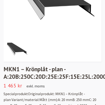
MKN1 – Krönplåt - plan -
A:20B:250C:20D:25E:25F:15E:25L:200
1 465 kr
exkl. moms
SpecialproduktOriginalprodukt: MKN1 – Krönplåt -
plan Variant/material:Mått (mm):A: 20 mmB: 250 mmC: 20