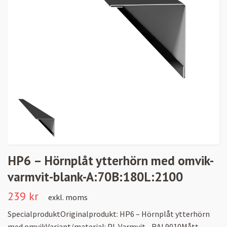
HP6 – Hörnplåt ytterhörn med omvik-
varmvit-blank-A:70B:180L:2100
239 kr
exkl. moms
SpecialproduktOriginalprodukt: HP6 – Hörnplåt ytterhörn
med omvikVariant/material: PL Varmvit - RAL9010Mått