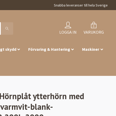
Snabba leveranser till hela Sverige
0
LOGGA IN
VARUKORG
igt skydd
Förvaring & Hantering
Maskiner
Hörnplåt ytterhörn med
varmvit-blank-