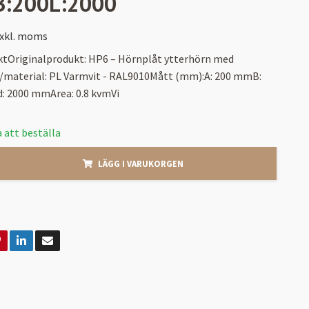
B:200L:2000
xkl. moms
ktOriginalprodukt: HP6 – Hörnplåt ytterhörn med
/material: PL Varmvit - RAL9010Mått (mm):A: 200 mmB:
 2000 mmArea: 0.8 kvmVi
 att beställa
LÄGG I VARUKORGEN