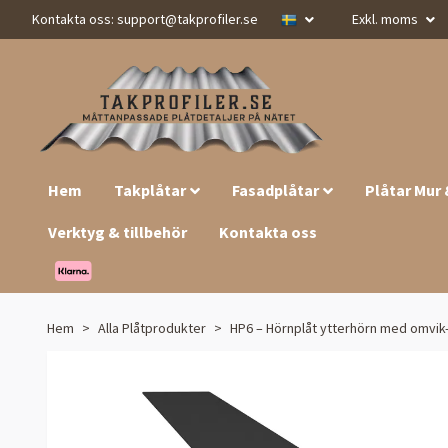
Kontakta oss:
support@takprofiler.se
Exkl. moms
Hem
Takplåtar
Fasadplåtar
Plåtar Mur
Verktyg & tillbehör
Kontakta oss
Hem
Alla Plåtprodukter
HP6 – Hörnplåt ytterhörn med omvik-