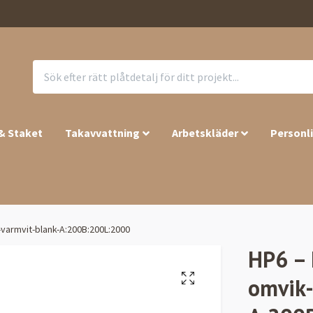
 & Staket
Takavvattning
Arbetskläder
Personl
varmvit-blank-A:200B:200L:2000
HP6 – 
omvik-