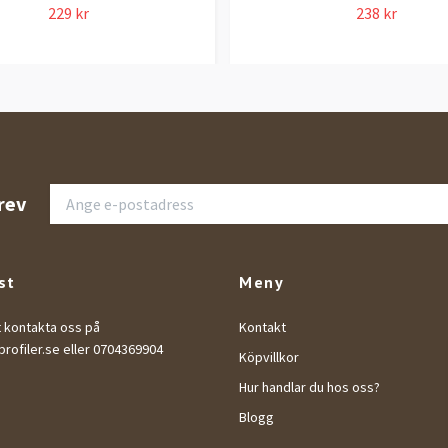
229 kr
238 kr
rev
st
Meny
t kontakta oss på
Kontakt
rofiler.se
eller 0704369904
Köpvillkor
Hur handlar du hos oss?
Blogg