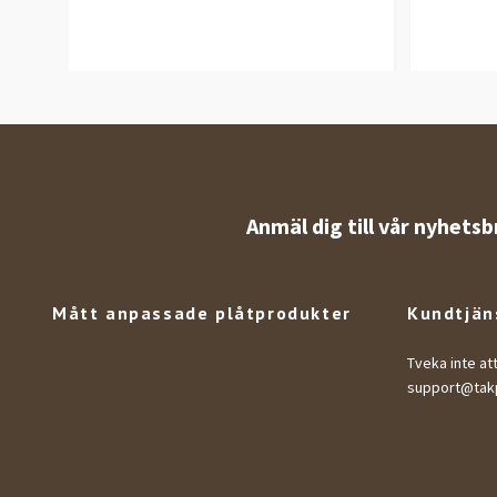
Anmäl dig till vår nyhetsb
Mått anpassade plåtprodukter
Kundtjän
Tveka inte at
support@takp