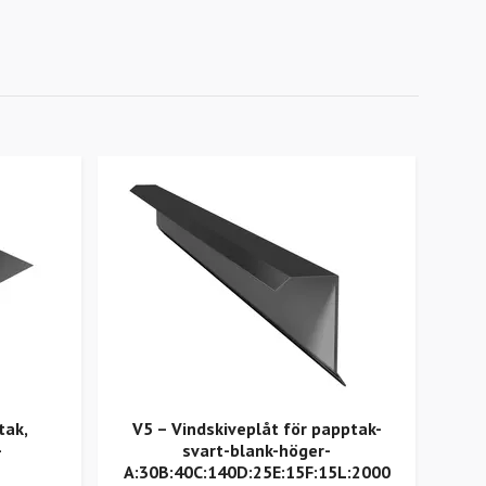
tak,
V5 – Vindskiveplåt för papptak-
V1
-
svart-blank-höger-
A:30B:40C:140D:25E:15F:15L:2000