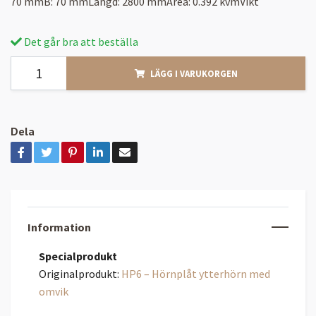
70 mmB: 70 mmLängd: 2800 mmArea: 0.392 kvmVikt
Det går bra att beställa
LÄGG I VARUKORGEN
Dela
Information
Specialprodukt
Originalprodukt:
HP6 – Hörnplåt ytterhörn med
omvik