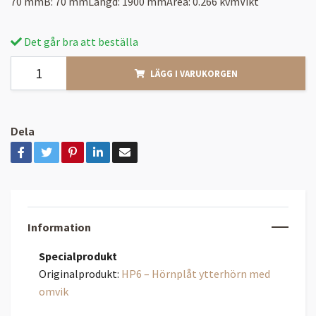
70 mmB: 70 mmLängd: 1900 mmArea: 0.266 kvmVikt
Det går bra att beställa
LÄGG I VARUKORGEN
Dela
Information
Specialprodukt
Originalprodukt:
HP6 – Hörnplåt ytterhörn med
omvik