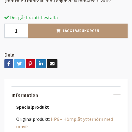
(mm):A: 60 mmB: 60 mmLängd: 2000 mmArea: 0.24 kv
Det går bra att beställa
LÄGG I VARUKORGEN
Dela
Information
Specialprodukt
Originalprodukt:
HP6 – Hörnplåt ytterhörn med
omvik