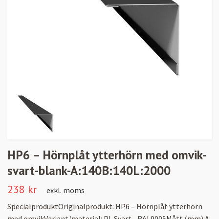
HP6 – Hörnplåt ytterhörn med omvik-
svart-blank-A:140B:140L:2000
238 kr
exkl. moms
SpecialproduktOriginalprodukt: HP6 – Hörnplåt ytterhörn
med omvikVariant/material: PL Svart - RAL9005Mått (mm):A: