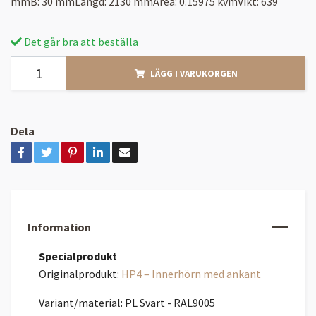
mmB: 30 mmLängd: 2130 mmArea: 0.15975 kvmVikt: 639
Det går bra att beställa
LÄGG I VARUKORGEN
Dela
Information
Specialprodukt
Originalprodukt:
HP4 – Innerhörn med ankant
Variant/material: PL Svart - RAL9005