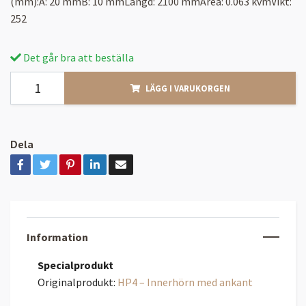
(mm):A: 20 mmB: 10 mmLängd: 2100 mmArea: 0.063 kvmVikt:
252
Det går bra att beställa
LÄGG I VARUKORGEN
Dela
Information
Specialprodukt
Originalprodukt:
HP4 – Innerhörn med ankant