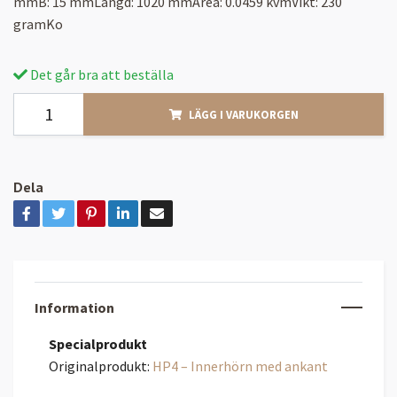
mmB: 15 mmLängd: 1020 mmArea: 0.0459 kvmVikt: 230
gramKo
Det går bra att beställa
LÄGG I VARUKORGEN
Dela
Information
Specialprodukt
Originalprodukt:
HP4 – Innerhörn med ankant