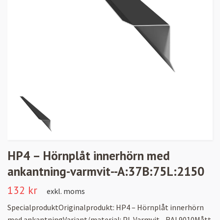
HP4 – Hörnplåt innerhörn med
ankantning-varmvit--A:37B:75L:2150
132 kr
exkl. moms
SpecialproduktOriginalprodukt: HP4 – Hörnplåt innerhörn
med ankantningVariant/material: PL Varmvit - RAL9010Mått