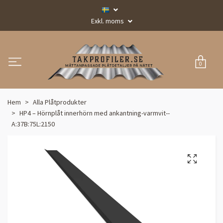
Exkl. moms
0
Hem
Alla Plåtprodukter
HP4 – Hörnplåt innerhörn med ankantning-varmvit--
A:37B:75L:2150