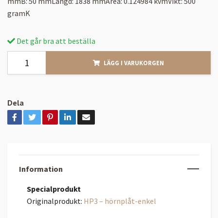
mmB: 50 mmLängd: 1838 mmArea: 0.124984 kvmVikt: 500
gramK
Det går bra att beställa
LÄGG I VARUKORGEN
Dela
Information
Specialprodukt
Originalprodukt:
HP3 – hörnplåt-enkel