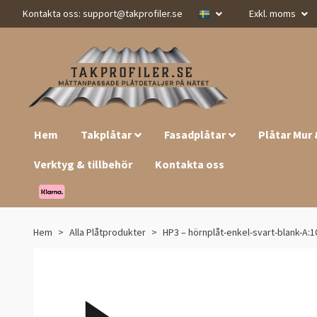
Kontakta oss:
support@takprofiler.se
Exkl. moms
Hem
Takplåtar
Fasadplåtar
Plåtar Mur
Verktyg & tillbehör
Kontakta oss
Hem
Alla Plåtprodukter
HP3 – hörnplåt-enkel-svart-blank-A:10