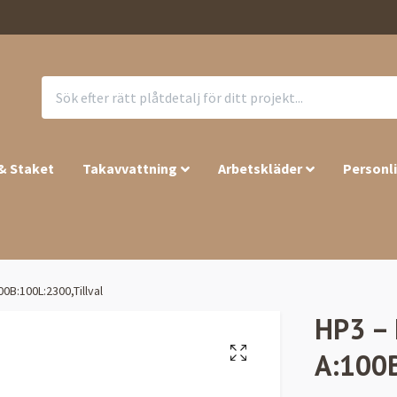
 & Staket
Takavvattning
Arbetskläder
Personl
0B:100L:2300,Tillval
HP3 – 
A:100B