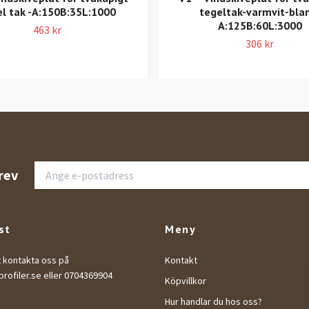
l tak -A:150B:35L:1000
tegeltak-varmvit-bla
A:125B:60L:3000
463 kr
306 kr
rev
st
Meny
t kontakta oss på
Kontakt
rofiler.se
eller 0704369904
Köpvillkor
Hur handlar du hos oss?