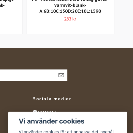
nk-
varmvit-blank-
A:6B:10C:150D:20E:10L:1590
283 kr
Sociala medier
Facebook
Vi använder cookies
Instagram
YouTube
Vi använder cookies för att anpassa det innehåll