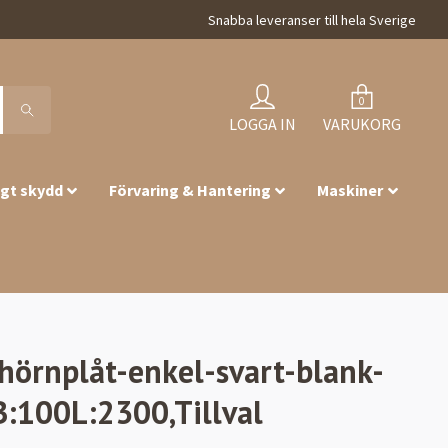
Snabba leveranser till hela Sverige
0
LOGGA IN
VARUKORG
igt skydd
Förvaring & Hantering
Maskiner
hörnplåt-enkel-svart-blank-
:100L:2300,Tillval