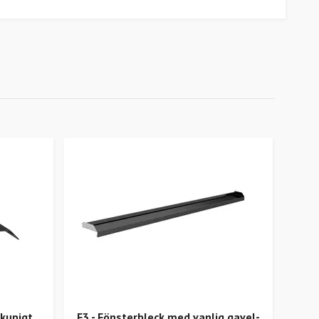
åkupigt
F3 - Fönsterbleck med vanlig gavel-