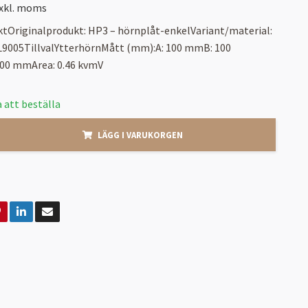
xkl. moms
ktOriginalprodukt: HP3 – hörnplåt-enkelVariant/material:
AL9005TillvalYtterhörnMått (mm):A: 100 mmB: 100
00 mmArea: 0.46 kvmV
 att beställa
LÄGG I VARUKORGEN