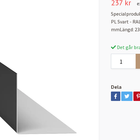
237 kr
e
Specialprodu
PL Svart - R
mmLängd: 23
Det går bra
Dela