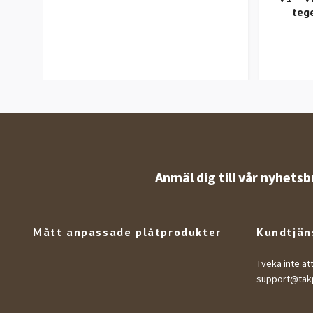
tege
Anmäl dig till vår nyhetsb
Mått anpassade plåtprodukter
Kundtjän
Tveka inte at
support@takp