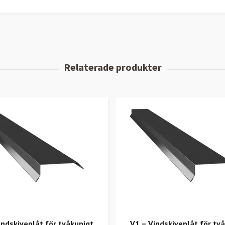
indskiveplåt för tvåkupigt
V1 – Vindskiveplåt för tv