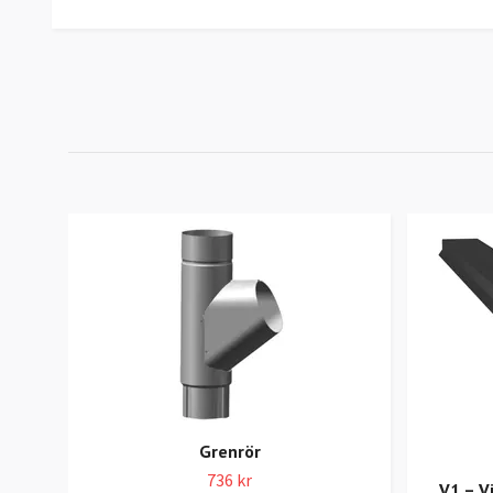
Grenrör
736 kr
V1 – V