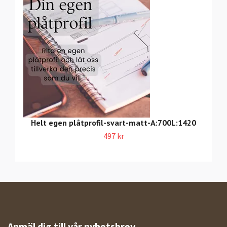
Helt egen plåtprofil-svart-matt-A:700L:1420
497 kr
Anmäl dig till vår nyhetsbrev