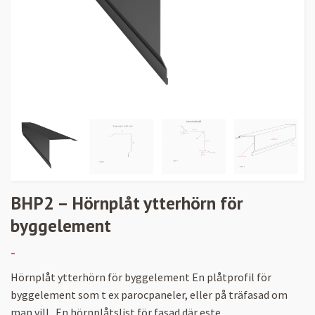
BHP2 – Hörnplåt ytterhörn för
byggelement
-
Hörnplåt ytterhörn för byggelement En plåtprofil för
byggelement som t ex parocpaneler, eller på träfasad om
man vill . En hörnplåtslist för fasad där este