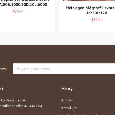
A:50B:100C:20D:10L:6000
Helt egen plåtprofil-svart
484 kr
A:250L:120
160 kr
rev
st
Meny
t kontakta oss på
Kontakt
rofiler.se
eller 0704369904
Köpvillkor