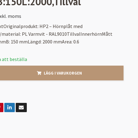
:150L:2000,Tillval
xkl. moms
ktOriginalprodukt: HP2 – Hörnplåt med
/material: PL Varmvit - RAL9010TillvalInnerhörnMått
mmB: 150 mmLängd: 2000 mmArea: 0.6
 att beställa
LÄGG I VARUKORGEN