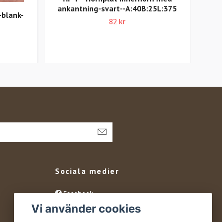
ankantning-svart--A:40B:25L:375
-blank-
A:1
82 kr
Sociala medier
Facebook
Vi använder cookies
Instagram