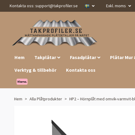
Kontakta oss:
support@takprofiler.se
Exkl. moms
Hem
Takplåtar
Fasadplåtar
Plåtar Mur
Verktyg & tillbehör
Kontakta oss
Hem
Alla Plåtprodukter
HP2 – Hörnplåt med omvik-varmvit-bla