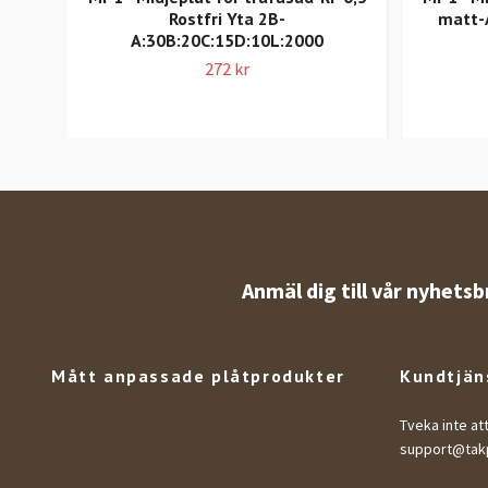
Rostfri Yta 2B-
matt-
A:30B:20C:15D:10L:2000
272 kr
Anmäl dig till vår nyhetsb
Mått anpassade plåtprodukter
Kundtjän
Tveka inte at
support@takp