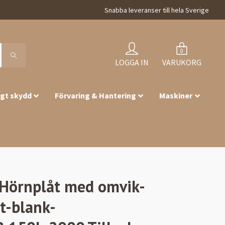
Snabba leveranser till hela Sverige
0
LOGGA IN
VARUKORG
igt skydd
Förvaring & Hantering
Maskiner
Hörnplåt med omvik-
t-blank-