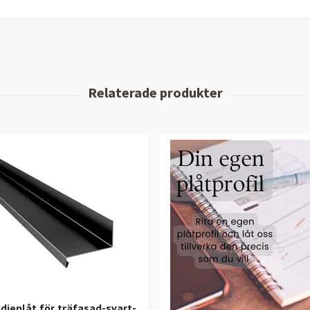
djeplåt för träfasad-svart-