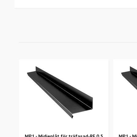
MP1 - Midjeplåt för träfasad-RF 0,5
MP1 - Mi