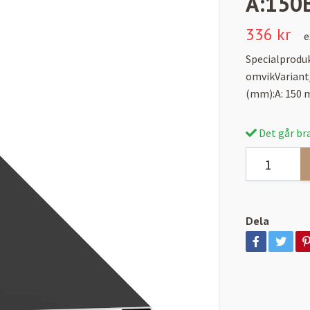
A:150B
336 kr
e
Specialprodu
omvikVariant
(mm):A: 150 
Det går bra
Dela