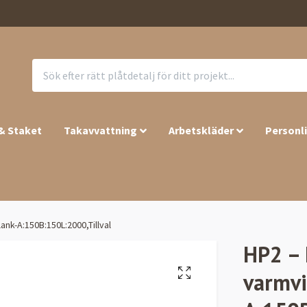
 & Staket
Takavvattning
Arbetskläder
Personl
nk-A:150B:150L:2000,Tillval
HP2 – 
varmvi