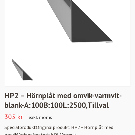
HP2 – Hörnplåt med omvik-varmvit-
blank-A:100B:100L:2500,Tillval
305 kr
exkl. moms
SpecialproduktOriginalprodukt: HP2 – Hörnplåt med
omvikVariant/material: PL Varmvit -