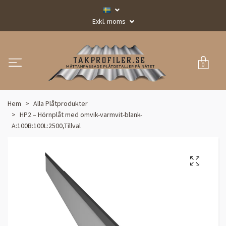
Exkl. moms
0
Hem
Alla Plåtprodukter
HP2 – Hörnplåt med omvik-varmvit-blank-
A:100B:100L:2500,Tillval