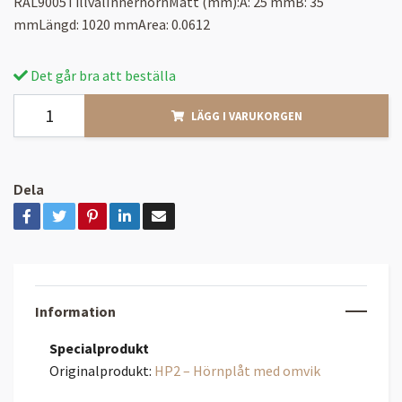
RAL9005TillvalInnerhörnMått (mm):A: 25 mmB: 35
mmLängd: 1020 mmArea: 0.0612
Det går bra att beställa
LÄGG I VARUKORGEN
Dela
Information
Specialprodukt
Originalprodukt:
HP2 – Hörnplåt med omvik