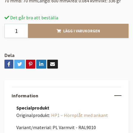
70 mmB: 70 mmLängd: 600 mmArea: 0.084 kvmVikt: 336 gr
Det går bra att beställa
LÄGG I VARUKORGEN
Dela
Information
Specialprodukt
Originalprodukt:
HP1 – Hörnplåt med ankant
Variant/material: PL Varmvit - RAL9010