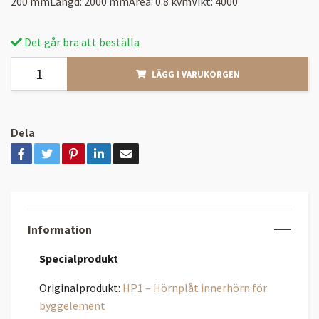
200 mmLängd: 2000 mmArea: 0.8 kvmVikt: 4000
Det går bra att beställa
LÄGG I VARUKORGEN
Dela
Information
Specialprodukt
Originalprodukt:
HP1 – Hörnplåt innerhörn för
byggelement