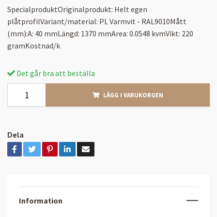
SpecialproduktOriginalprodukt: Helt egen
plåtprofilVariant/material: PL Varmvit - RAL9010Mått
(mm):A: 40 mmLängd: 1370 mmArea: 0.0548 kvmVikt: 220
gramKostnad/k
Det går bra att beställa
LÄGG I VARUKORGEN
Dela
Information