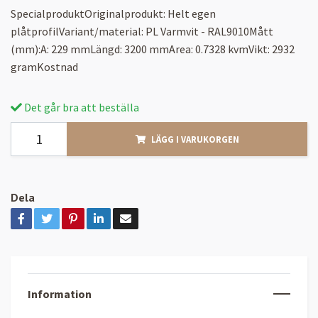
SpecialproduktOriginalprodukt: Helt egen
plåtprofilVariant/material: PL Varmvit - RAL9010Mått
(mm):A: 229 mmLängd: 3200 mmArea: 0.7328 kvmVikt: 2932
gramKostnad
Det går bra att beställa
LÄGG I VARUKORGEN
Dela
Information