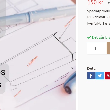
150 kr
e
Specialproduk
PL Varmvit -
kvmVikt: 1 g
Det går bra
Dela