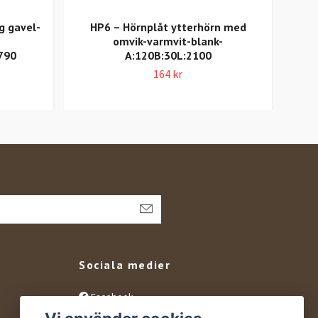
g gavel-
HP6 – Hörnplåt ytterhörn med
F3 -
omvik-varmvit-blank-
790
A:120B:30L:2100
164 kr
Sociala medier
Facebook