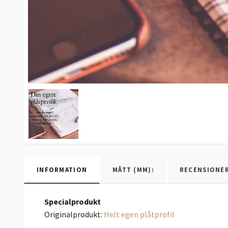
INFORMATION
MÅTT (MM):
RECENSIONE
Specialprodukt
Originalprodukt:
Helt egen plåtprofil