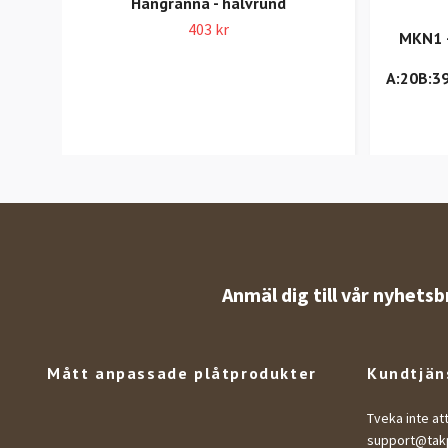
Hängränna - halvrund
403 kr
MKN1 –
A:20B:3
Anmäl dig till vår nyhetsb
Mått anpassade plåtprodukter
Kundtjän
Tveka inte at
support@takp