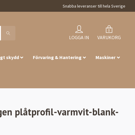
Snabba leveranser till hela Sverige
0
LOGGA IN
VARUKORG
igt skydd
Förvaring & Hantering
Maskiner
gen plåtprofil-varmvit-blank-