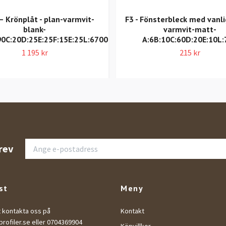
 Krönplåt - plan-varmvit-
F3 - Fönsterbleck med vanli
blank-
varmvit-matt-
90C:20D:25E:25F:15E:25L:6700
A:6B:10C:60D:20E:10L:
1 195 kr
215 kr
rev
st
Meny
t kontakta oss på
Kontakt
rofiler.se
eller 0704369904