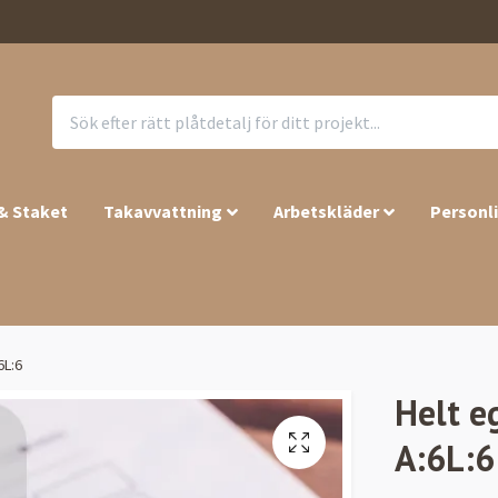
 & Staket
Takavvattning
Arbetskläder
Personl
6L:6
Helt e
A:6L:6