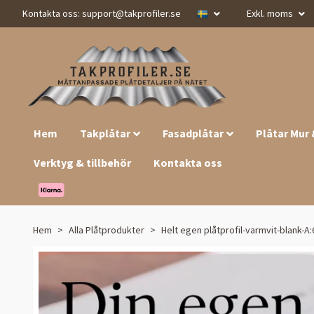
Kontakta oss:
support@takprofiler.se
Exkl. moms
Hem
Takplåtar
Fasadplåtar
Plåtar Mur
Verktyg & tillbehör
Kontakta oss
Hem
Alla Plåtprodukter
Helt egen plåtprofil-varmvit-blank-A: