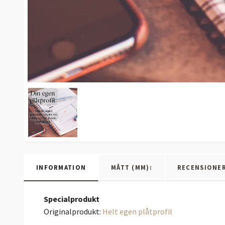
INFORMATION
MÅTT (MM):
RECENSIONE
Specialprodukt
Originalprodukt:
Helt egen plåtprofil