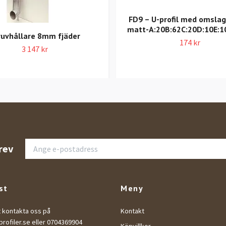
FD9 – U-profil med omslag
matt-A:20B:62C:20D:10E:1
ruvhållare 8mm fjäder
174 kr
3 147 kr
rev
st
Meny
t kontakta oss på
Kontakt
rofiler.se
eller 0704369904