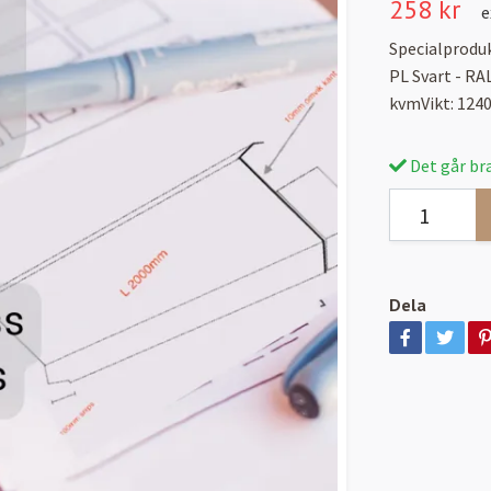
258 kr
e
Specialproduk
PL Svart - R
kvmVikt: 12
Det går bra
Dela