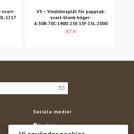
-svart-
V5 – Vindskiveplåt för papptak-
T7
0L:1217
svart-blank-höger-
A:30B:70C:140D:25E:15F:15L:2000
307 kr
Sociala medier
Facebook