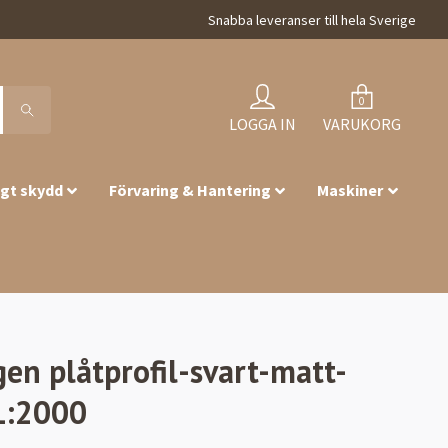
Snabba leveranser till hela Sverige
0
LOGGA IN
VARUKORG
igt skydd
Förvaring & Hantering
Maskiner
gen plåtprofil-svart-matt-
L:2000