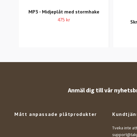
MP3 - Midjeplåt med stormhake
475 kr
Sk
Anmäl dig till vår nyhetsb
Mått anpassade plåtprodukter
Kundtjän
Tveka inte at
support@takp