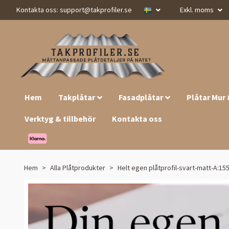
Kontakta oss:
support@takprofiler.se
Exkl. moms
Hem
Takplåtar
Fasadplåtar
Plåtar Mur
Verktyg & tillbehör
Kontakta oss
Hem
Alla Plåtprodukter
Helt egen plåtprofil-svart-matt-A:15