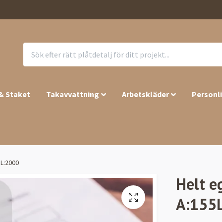
 & Staket
Takavvattning
Arbetskläder
Personl
5L:2000
Helt e
A:155