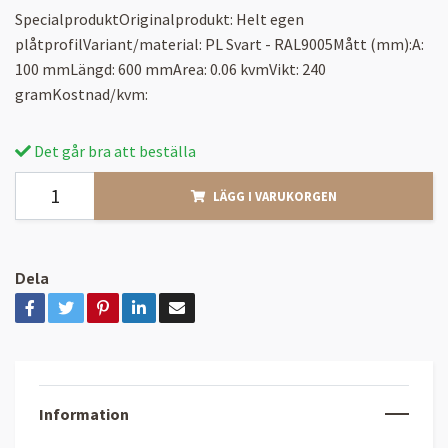
SpecialproduktOriginalprodukt: Helt egen
plåtprofilVariant/material: PL Svart - RAL9005Mått (mm):A:
100 mmLängd: 600 mmArea: 0.06 kvmVikt: 240
gramKostnad/kvm:
Det går bra att beställa
LÄGG I VARUKORGEN
Dela
Information