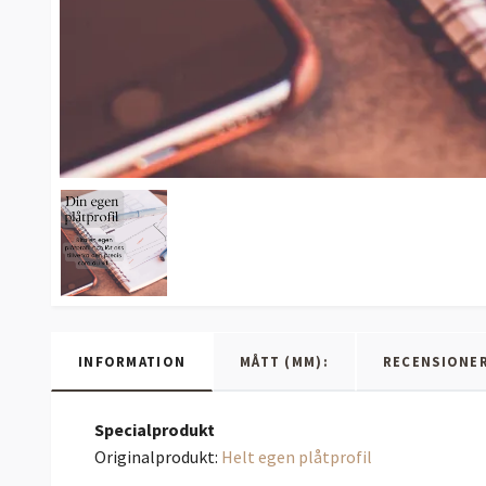
INFORMATION
MÅTT (MM):
RECENSIONE
Specialprodukt
Originalprodukt:
Helt egen plåtprofil