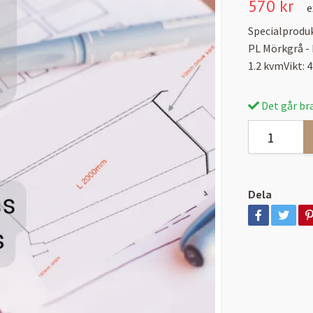
570 kr
e
Specialproduk
PL Mörkgrå -
1.2 kvmVikt:
Det går bra
Dela