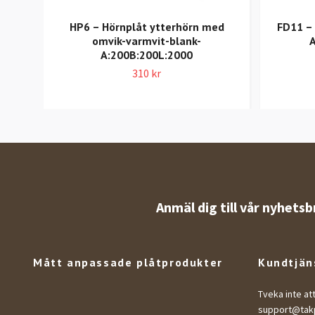
HP6 – Hörnplåt ytterhörn med
FD11 – 
omvik-varmvit-blank-
A:200B:200L:2000
310 kr
Anmäl dig till vår nyhetsb
Mått anpassade plåtprodukter
Kundtjän
Tveka inte at
support@takp