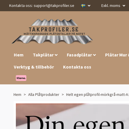
Kontakta oss:
support@takprofiler.se
Exkl. moms
Hem
Takplåtar
Fasadplåtar
Plåtar Mur
Verktyg & tillbehör
Kontakta oss
Hem
Alla Plåtprodukter
Helt egen plåtprofil-mörkgrå-matt-A