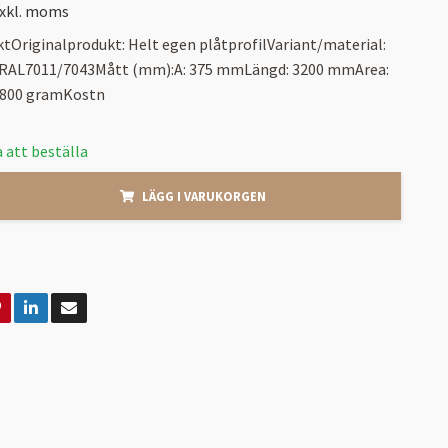
xkl. moms
tOriginalprodukt: Helt egen plåtprofilVariant/material:
 RAL7011/7043Mått (mm):A: 375 mmLängd: 3200 mmArea:
 4800 gramKostn
 att beställa
LÄGG I VARUKORGEN