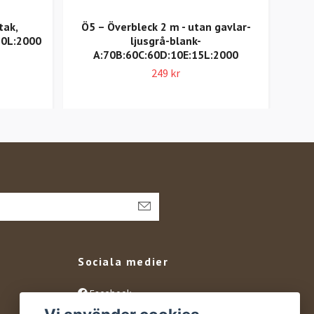
tak,
Ö5 – Överbleck 2 m - utan gavlar-
F5 
50L:2000
ljusgrå-blank-
A:70B:60C:60D:10E:15L:2000
249 kr
Sociala medier
Facebook