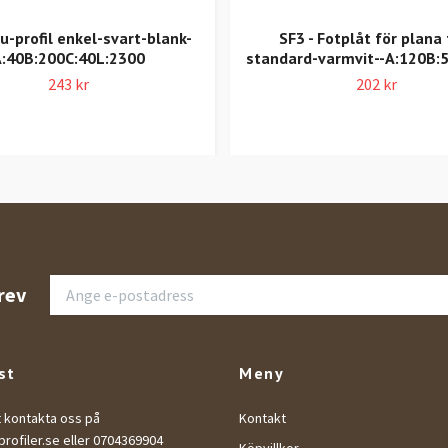
u-profil enkel-svart-blank-
SF3 - Fotplåt för plana 
A:40B:200C:40L:2300
standard-varmvit--A:120B:
243 kr
202 kr
rev
st
Meny
t kontakta oss på
Kontakt
rofiler.se
eller 0704369904