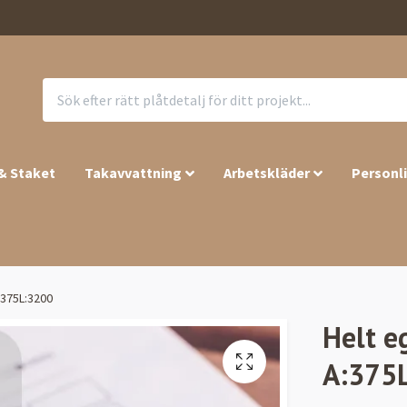
 & Staket
Takavvattning
Arbetskläder
Personl
:375L:3200
Helt e
A:375