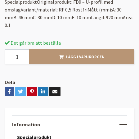
SpecialproduktOriginalprodukt: FD9 – U-profil med
omslagVariant/material: RF 0,5 RostfriMått (mm):A: 30
mmB: 46 mmC: 30 mmD: 10 mmE: 10 mmLängd: 920 mmArea:
0.1
Det går bra att beställa
LÄGG I VARUKORGEN
Dela
Information
Specialprodukt