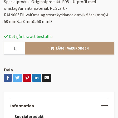
SpecialproduktOriginalprodukt: FD5 – U-profil med
omslagVariant/material: PL Svart -
RAL9005TillvalOmslag/rostskyddande omvikMått (mm):A:
50 mmB: 58 mmC: 50 mmD
Det går bra att beställa
LÄGG I VARUKORGEN
Dela
Information
Specialprodukt