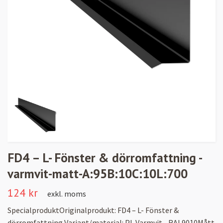
FD4 – L- Fönster & dörromfattning -
varmvit-matt-A:95B:10C:10L:700
124 kr
exkl. moms
SpecialproduktOriginalprodukt: FD4 – L- Fönster &
dörromfattning Variant/material: PL Varmvit - RAL9010Mått