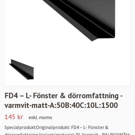
FD4 – L- Fönster & dörromfattning -
varmvit-matt-A:50B:40C:10L:1500
145 kr
exkl. moms
SpecialproduktOriginalprodukt: FD4 – L- Fönster &
dörromfattning Variant/material: PL Varmvit - RAL9010Mått