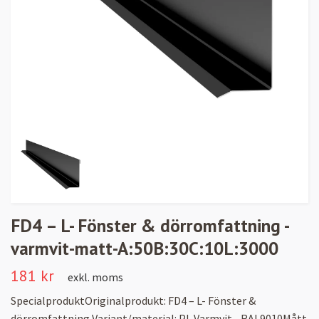
FD4 – L- Fönster & dörromfattning -
varmvit-matt-A:50B:30C:10L:3000
181 kr
exkl. moms
SpecialproduktOriginalprodukt: FD4 – L- Fönster &
dörromfattning Variant/material: PL Varmvit - RAL9010Mått