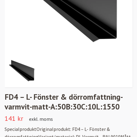
FD4 – L- Fönster & dörromfattning-
varmvit-matt-A:50B:30C:10L:1550
141 kr
exkl. moms
SpecialproduktOriginalprodukt: FD4 – L- Fönster &
dörromfattningVariant/material: PL Varmvit - RAL9010Mått