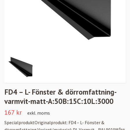
FD4 – L- Fönster & dörromfattning-
varmvit-matt-A:50B:15C:10L:3000
167 kr
exkl. moms
SpecialproduktOriginalprodukt: FD4 – L- Fönster &
dörromfattning Variant/material: PL Varmvit - RAL9010Mått