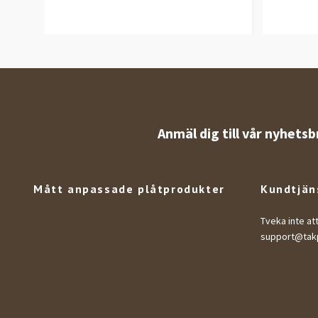
Anmäl dig till vår nyhetsb
Mått anpassade plåtprodukter
Kundtjän
Tveka inte at
support@takp