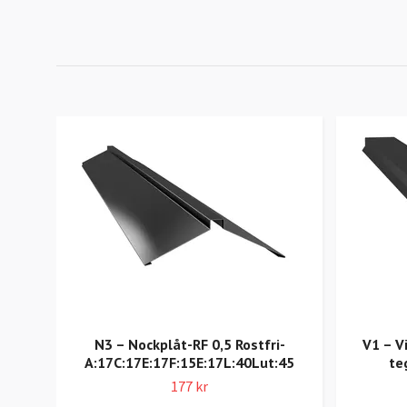
N3 – Nockplåt-RF 0,5 Rostfri-
V1 – V
A:17C:17E:17F:15E:17L:40Lut:45
te
177 kr