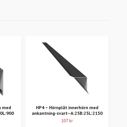
n med
HP4 – Hörnplåt innerhörn med
F6 -
30L:900
ankantning-svart--A:25B:25L:2150
107 kr