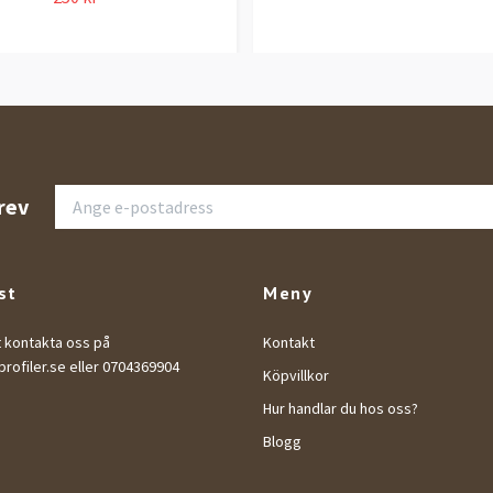
rev
st
Meny
t kontakta oss på
Kontakt
rofiler.se
eller 0704369904
Köpvillkor
Hur handlar du hos oss?
Blogg