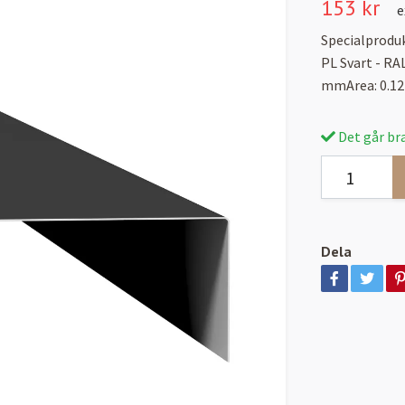
153 kr
e
Specialproduk
PL Svart - R
mmArea: 0.12
Det går bra
Dela