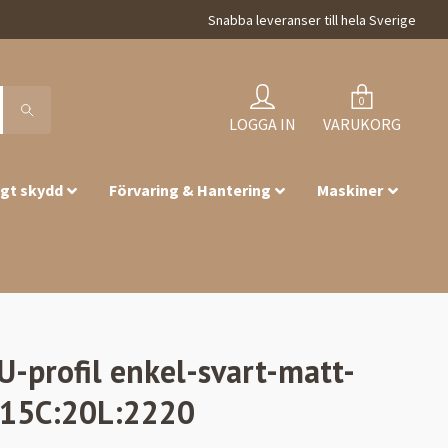
Snabba leveranser till hela Sverige
0
LOGGA IN
VARUKORG
igt skydd
Förvaring & Hantering
Maskiner
U-profil enkel-svart-matt-
:15C:20L:2220