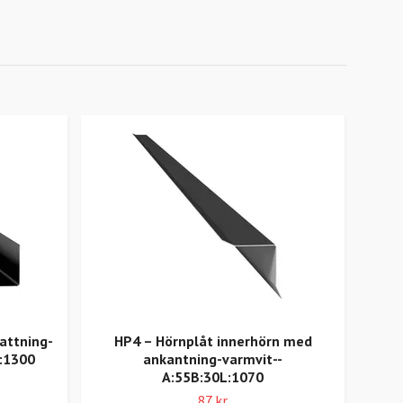
attning-
HP4 – Hörnplåt innerhörn med
R3 
:1300
ankantning-varmvit--
A:55B:30L:1070
A:11
87 kr