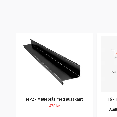
MP2 - Midjeplåt med putskant
T6 - 
478 kr
A:6