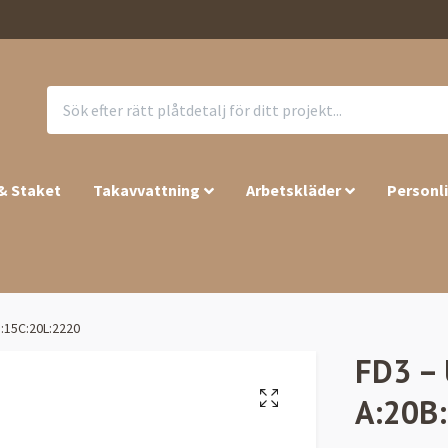
 & Staket
Takavvattning
Arbetskläder
Personl
B:15C:20L:2220
FD3 – 
A:20B