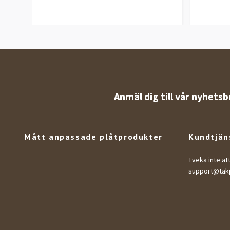
Anmäl dig till vår nyhetsb
Mått anpassade plåtprodukter
Kundtjän
Tveka inte at
support@takp