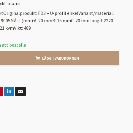
xkl. moms
tOriginalprodukt: FD3 – U-profil enkelVariant/material:
AL9005Mått (mm):A: 20 mmB: 15 mmC: 20 mmLängd: 2220
21 kvmVikt: 489
 att beställa
LÄGG I VARUKORGEN