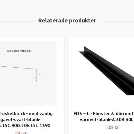
Tröskelbleck - med vanlig
FD3 – L - Fönster & dörromf
gavel-svart-blank-
varmvit-blank-A:30B:30L
B:15C:90D:20E:15L:1390
109 kr
250 kr