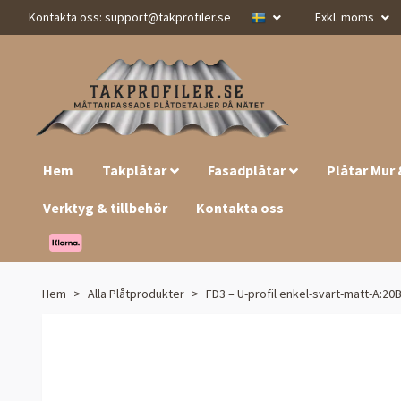
Kontakta oss:
support@takprofiler.se
Exkl. moms
Hem
Takplåtar
Fasadplåtar
Plåtar Mur
Verktyg & tillbehör
Kontakta oss
Hem
Alla Plåtprodukter
FD3 – U-profil enkel-svart-matt-A:20