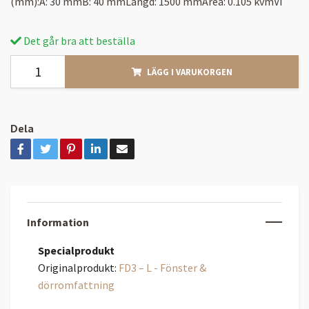
(mm):A: 30 mmB: 40 mmLängd: 1500 mmArea: 0.105 kvmVi
Det går bra att beställa
LÄGG I VARUKORGEN
Dela
Information
Specialprodukt
Originalprodukt:
FD3 – L - Fönster &
dörromfattning