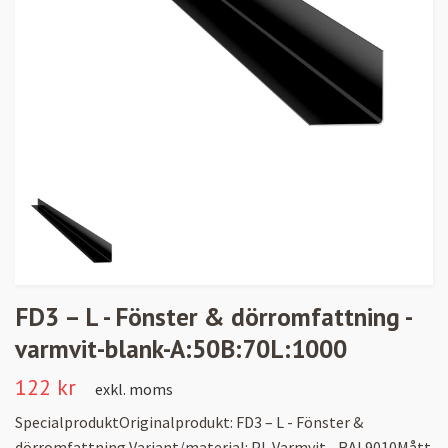
FD3 – L - Fönster & dörromfattning -
varmvit-blank-A:50B:70L:1000
122 kr
exkl. moms
SpecialproduktOriginalprodukt: FD3 – L - Fönster &
dörromfattning Variant/material: PL Varmvit - RAL9010Mått