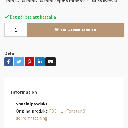
(mm):A: 30 mmB: 30 mmLängd: 8 mmArea: 0.00048 kvmVik
Det går bra att beställa
LÄGG I VARUKORGEN
Dela
Information
Specialprodukt
Originalprodukt:
FD3 – L - Fönster &
dörromfattning