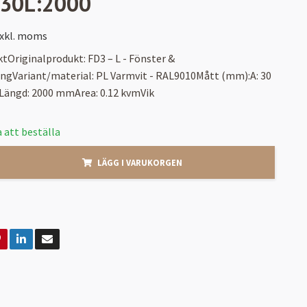
:30L:2000
xkl. moms
tOriginalprodukt: FD3 – L - Fönster &
ngVariant/material: PL Varmvit - RAL9010Mått (mm):A: 30
ngd: 2000 mmArea: 0.12 kvmVik
 att beställa
LÄGG I VARUKORGEN