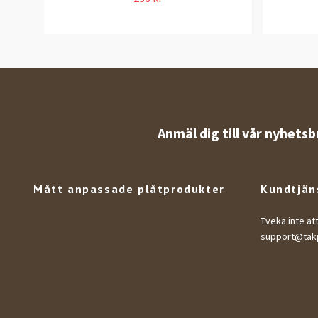
Anmäl dig till vår nyhetsb
Mått anpassade plåtprodukter
Kundtjän
Tveka inte at
support@takp