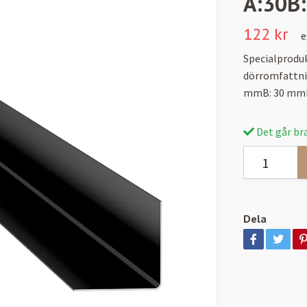
A:30B
122 kr
e
Specialproduk
dörromfattni
mmB: 30 mmLä
Det går bra
Dela