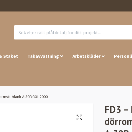
 & Staket
Takavvattning
Arbetskläder
Personl
armvit-blank-A:30B:30L:2000
FD3 – 
dörrom