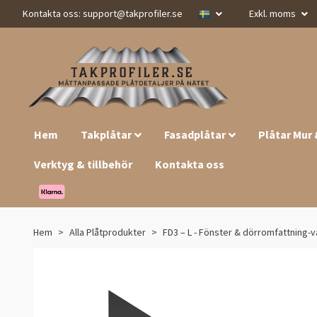
Kontakta oss:
support@takprofiler.se
Exkl. moms
Hem
Takplåtar
Fasadplåtar
Plåtar Mur
Verktyg & tillbehör
Kontakta oss
Hem
Alla Plåtprodukter
FD3 – L - Fönster & dörromfattning-v