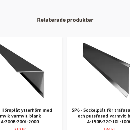
 Hörnplåt ytterhörn med
SP6 - Sockelplåt för träfasa
mvik-varmvit-blank-
och putsfasad-varmvit-b
A:200B:200L:2000
A:150B:22C:10L:100
310 kr
184 kr