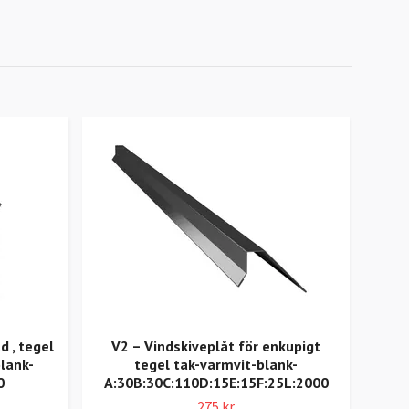
B
d , tegel
V2 – Vindskiveplåt för enkupigt
lank-
tegel tak-varmvit-blank-
0
A:30B:30C:110D:15E:15F:25L:2000
275 kr