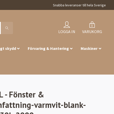
Snabba leveranser till hela Sverige
0
LOGGA IN
VARUKORG
igt skydd
Förvaring & Hantering
Maskiner
L - Fönster &
fattning-varmvit-blank-