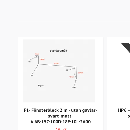
F1- Fönsterbleck 2 m - utan gavlar-
HP6 –
svart-matt-
o
A:6B:15C:100D:18E:10L:2600
236 kr