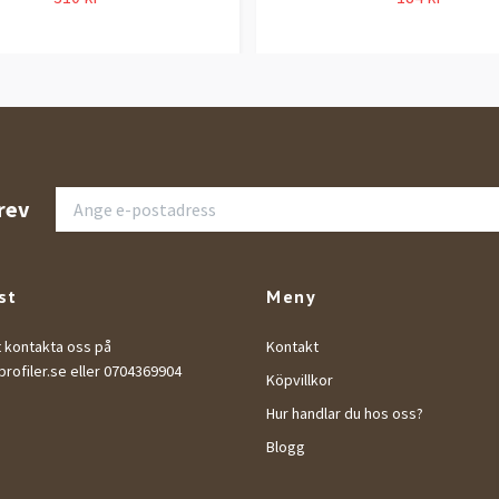
rev
st
Meny
t kontakta oss på
Kontakt
rofiler.se
eller 0704369904
Köpvillkor
Hur handlar du hos oss?
Blogg