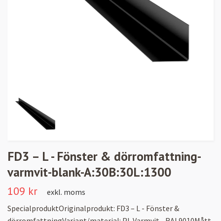
FD3 – L - Fönster & dörromfattning-
varmvit-blank-A:30B:30L:1300
109 kr
exkl. moms
SpecialproduktOriginalprodukt: FD3 – L - Fönster &
dörromfattningVariant/material: PL Varmvit - RAL9010Mått