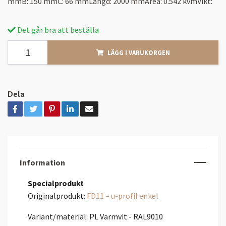
mmB: 150 mmC: 66 mmLängd: 2000 mmArea: 0.542 kvmVikt:
Det går bra att beställa
LÄGG I VARUKORGEN
Dela
Information
Specialprodukt
Originalprodukt:
FD11 – u-profil enkel
Variant/material: PL Varmvit - RAL9010