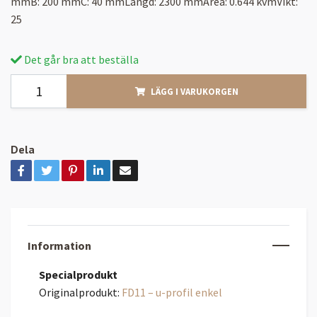
mmB: 200 mmC: 40 mmLängd: 2300 mmArea: 0.644 kvmVikt:
25
Det går bra att beställa
LÄGG I VARUKORGEN
Dela
Information
Specialprodukt
Originalprodukt:
FD11 – u-profil enkel